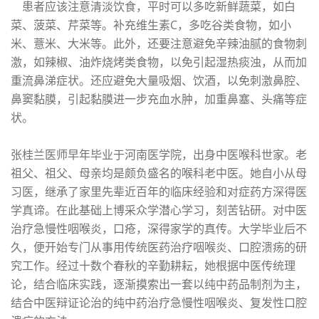
患者应该注意清淡饮食，平时可以多吃新鲜蔬菜，如白
菜、菠菜、芹菜等。补充维生素C，多吃谷类食物，如小
米、薏米、大米等。此外，还要注意避免辛辣油腻的食物刺
激，如辣椒、油炸烧烤类食物，以免引起湿热痰浊，从而加
重流鼻涕症状。还应避免大量吸烟、饮酒，以免刺激鼻腔、
鼻窦黏膜，引起黏膜进一步充血水肿，加重鼻塞、头痛等症
状。
张桂兰医师早年毕业于河南医学院，出身中医喉科世家。老
祖父、祖父、母亲均是颇负盛名的喉科老中医。她自小从母
习医，继承了家里先辈近百年的临床经验和对症药方深得医
学真谛。在此基础上博采众学潜心学习，刻苦钻研。对中医
治疗急慢性咽喉炎，口疮，深得家学的真传。大学毕业后不
久，便开始专门从事用传统医药治疗咽喉炎、口腔溃疡的研
究工作。经过十数个春秋的辛勤耕耘，她根据中医传统理
论，结合临床实践，逐渐摸索出一套以纯中药品制剂为主，
结合中医辩证论治的纯中药治疗急慢性咽喉炎、复发性口腔