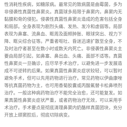
性消耗性疾病，如糖尿病。最常见的致病菌是曲霉菌，多为
非侵袭性真菌性鼻窦炎。真菌球多局限于鼻窦内，鼻窦内无
黏膜和骨的侵犯。侵袭性真菌性鼻窦炎造成的危害包括全身
和局部。全身表现为剧烈头痛、发热、发冷和虚弱等。局部
表现为鼻塞、流鼻血、眶周及面颊肿胀、眼球突出、视力下
降、眶尖综合征等。严重者呕吐、昏迷迅速扩散至全身，不
及时治疗者甚至在数小时或数天内死亡。非侵袭性鼻窦炎主
要由局部引起，如鼻塞、鼻出血、头痛、面部不适等。真菌
性鼻窦炎一旦确诊，应尽早手术治疗，以避免进一步发展造
成不可逆转的后果。如果真菌性鼻窦炎症状较轻，可以暂时
避免手术，但可以先用药物进行治疗。常见药物以伊曲康唑
等抗真菌药物为主，也可用香菊胶囊或丙酸氟替卡松鼻喷剂
治疗。一般这种病药物治疗不能完全治愈，还可能复发。如
果真菌性鼻窦炎症状严重，或者药物治疗无效，可以采用手
术治疗。手术要点是彻底清理鼻窦内奶酪样真菌团块，充分
开放上颌窦腔后，彻底切除病变。