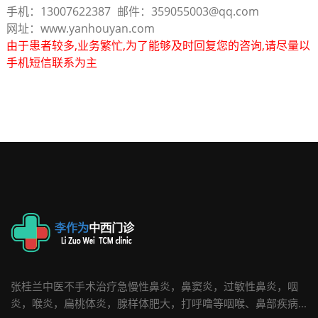
手机：13007622387
邮件：359055003@qq.com
网址：www.yanhouyan.com
由于患者较多,业务繁忙,为了能够及时回复您的咨询,请尽量以
手机短信联系为主
张桂兰中医不手术治疗急慢性鼻炎，鼻窦炎，过敏性鼻炎，咽
炎，喉炎，扁桃体炎，腺样体肥大，打呼噜等咽喉、鼻部疾病...