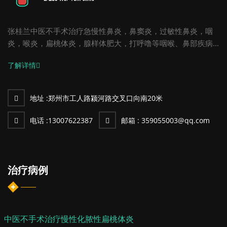
张桂兰中医不手术治疗急慢性鼻炎，鼻窦炎，过敏性鼻炎，咽
炎，喉炎，扁桃体炎，腺样体肥大，打呼噜等咽喉、鼻部疾病...
了解详情
地址 :
郑州市工人路颍河路交叉口向南20米
电话 :
13007622387
邮箱 :
359055003@qq.com
治疗病例
中医不手术治疗慢性化脓性扁桃体炎咽炎病例-张...