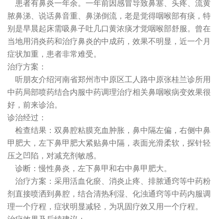
患者有鼻炎一年余。一年前因感冒导致鼻塞、头疼、流黄
脓鼻涕、说话鼻音重、鼻涕倒流，老是觉得咽喉部有痰，特
别是早晨起床需吸鼻子吐几口黄浓痰才觉咽喉部舒服。曾在
当地用消炎药和治疗鼻炎的中成药，效果不明显，近一个月
症状加重，患者非常难受。
治疗方案：
听朋友介绍河南省郑州市中原区工人路中原张桂兰诊所用
中药局部喷药结合内服中药调理治疗相关鼻咽喉病变效果很
好，前来诊治。
诊治经过：
检查结果：双鼻腔粘膜充血肿胀，鼻中隔左偏，右侧中鼻
甲肥大，左下鼻甲肥大紧贴鼻中隔，表面光滑柔软，探针轻
压之凹陷，对减充剂敏感。
诊断：慢性鼻炎，左下鼻甲和右中鼻甲肥大。
治疗方案：采用活血化瘀、消炎止疼、排脓通窍等中药粉
剂直接喷洒到鼻腔，结合清热利湿、化浊通窍等中药内服调
理一个疗程，症状明显减轻，为巩固疗效又用一个疗程。